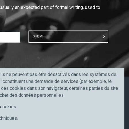
 usually an expected part of formal writing, used to
SUBMIT
u'ils ne peuvent pas être désactivés dans les systèmes de
qui constituent une demande de services (par exemple, le
r ces cookies dans son navigateur, certaines parties du site
Restez à jour
ocker des données personnelles.
Suivez-nous sur
e cookies
echniques.