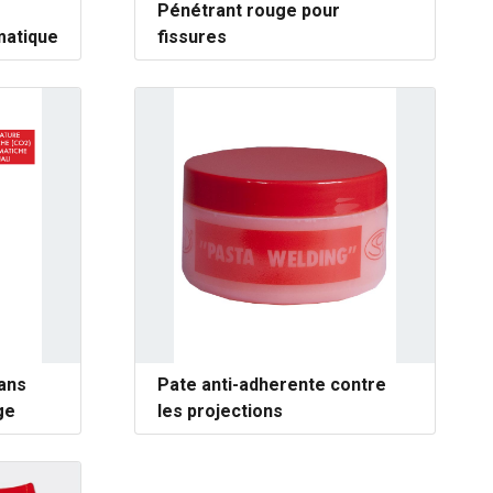
Pénétrant rouge pour
matique
fissures
sans
Pate anti-adherente contre
ge
les projections