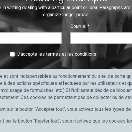
 in writing dealing with a particular point or idea. Paragraphs are
organize longer prose.
Courriel
:
0
/ 280
J’accepte les termes et les conditions
e et sont indispensables au fonctionnement du site, de sorte q
e à des actions spécifiques effectuées par les utilisateurs et 
emplissage de formulaires, etc.) Si l'utilisateur décide de bloque
professionnels
Meccanocar France
rectement. Ces cookies ne permettent pas de collecter ou de st
'automobile
Qui sommes nous
ant sur le bouton "Accepter tout", vous activez tous les types d
port et poids lourds
Carrières
 PME
News
nt sur le bouton "Rejeter tout", vous n'activez que les cookies t
Communication