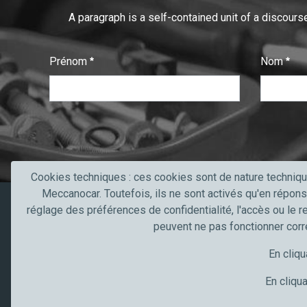
A paragraph is a self-contained unit of a discourse
Prénom
Nom
:
:
0
/ 280
0
/ 280
T
e
x
t
Cookies techniques : ces cookies sont de nature techniqu
V
Meccanocar. Toutefois, ils ne sont activés qu'en répons
e
réglage des préférences de confidentialité, l'accès ou le r
Produits
Secteurs 
r
peuvent ne pas fonctionner cor
i
Produits
Secteur de l
En cliqu
f
Contacts
Truck, trans
i
Artisans et
En cliqua
c
Industrie
a