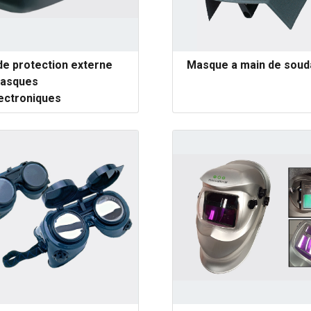
de protection externe
Masque a main de sou
masques
ectroniques