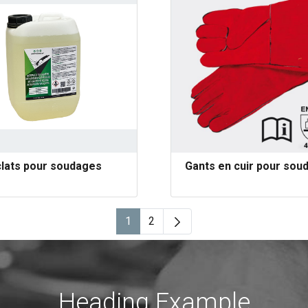
clats pour soudages
Gants en cuir pour sou
1
2
Page
Page
Heading Example