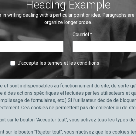
Heading Example
 in writing dealing with a particular point or idea. Paragraphs are
organize longer prose.
Courriel
:
0
/ 280
J’accepte les termes et les conditions
e et sont indispensables au fonctionnement du site, de sorte q
e à des actions spécifiques effectuées par les utilisateurs et 
emplissage de formulaires, etc.) Si l'utilisateur décide de bloque
professionnels
Meccanocar France
rectement. Ces cookies ne permettent pas de collecter ou de st
'automobile
Qui sommes nous
ant sur le bouton "Accepter tout", vous activez tous les types d
port et poids lourds
Carrières
 PME
News
nt sur le bouton "Rejeter tout", vous n'activez que les cookies t