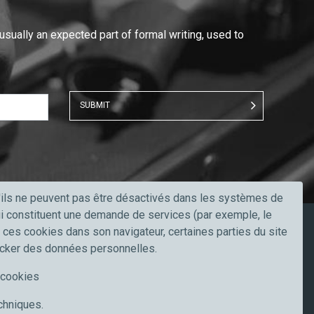
 usually an expected part of formal writing, used to
SUBMIT
u'ils ne peuvent pas être désactivés dans les systèmes de
qui constituent une demande de services (par exemple, le
r ces cookies dans son navigateur, certaines parties du site
Restez à jour
ocker des données personnelles.
Suivez-nous sur
e cookies
echniques.