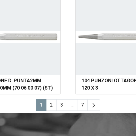
NE D. PUNTA2MM
104 PUNZONI OTTAGON
0MM (70 06 00 07) (ST)
120 X 3
1
2
3
...
7
Page
Page
Page
Pages intermédiaires Utilisez
Page