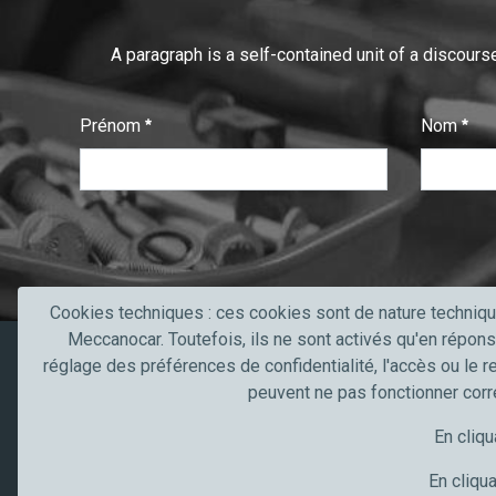
A paragraph is a self-contained unit of a discourse
Prénom
Nom
:
:
0
/ 280
0
/ 280
T
e
x
t
Cookies techniques : ces cookies sont de nature techniqu
V
Meccanocar. Toutefois, ils ne sont activés qu'en répons
e
réglage des préférences de confidentialité, l'accès ou le r
Produits
Secteurs 
r
peuvent ne pas fonctionner cor
i
Produits
Secteur de l
En cliqu
f
Contacts
Truck, trans
i
Artisans et
En cliqua
c