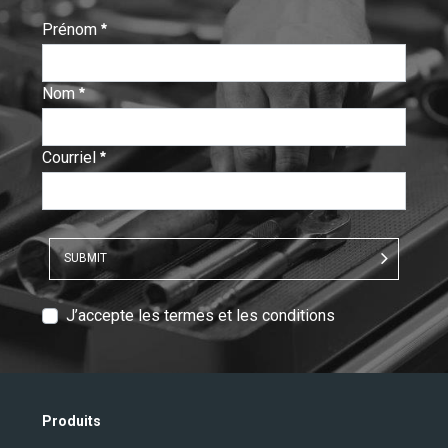
Prénom
:
0
/ 280
Nom
:
0
/ 280
Courriel
:
0
/ 280
SUBMIT
T
J’accepte les termes et les conditions
e
x
t
V
Produits
e