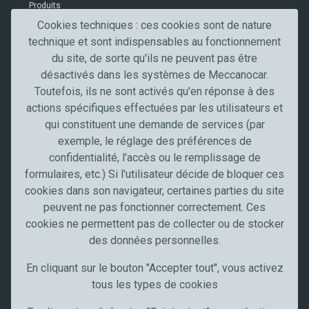
Produits
r
i
Contacts
Cookies techniques : ces cookies sont de nature
f
technique et sont indispensables au fonctionnement
Secteurs professionnels
i
du site, de sorte qu'ils ne peuvent pas être
c
désactivés dans les systèmes de Meccanocar.
Secteur de l'automobile
a
Toutefois, ils ne sont activés qu'en réponse à des
Truck, transport et poids lourds
t
actions spécifiques effectuées par les utilisateurs et
Artisans et PME
i
qui constituent une demande de services (par
Industrie
o
exemple, le réglage des préférences de
n
Meccanocar France
confidentialité, l'accès ou le remplissage de
formulaires, etc.) Si l'utilisateur décide de bloquer ces
Qui sommes nous
cookies dans son navigateur, certaines parties du site
Carrières
peuvent ne pas fonctionner correctement. Ces
News
cookies ne permettent pas de collecter ou de stocker
Communication
des données personnelles.
Restez à jour
En cliquant sur le bouton "Accepter tout", vous activez
tous les types de cookies
Suivez-nous sur