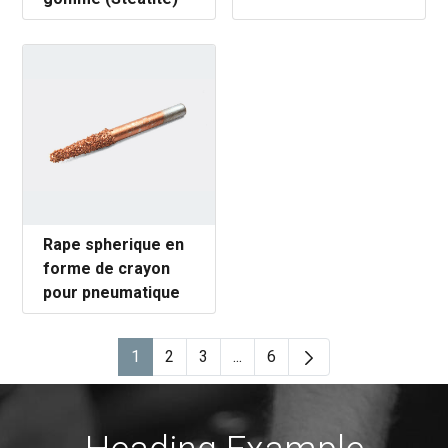
Rape spherique en
forme de crayon
pour pneumatique
1
2
3
...
6
Page
Page
Page
Pages intermédiaires Utilisez
Page