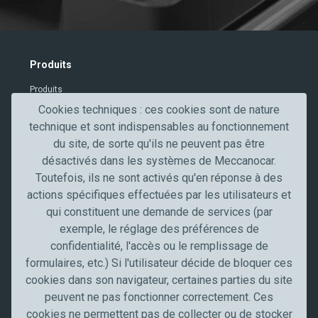
e
x
t
V
Produits
e
Produits
r
i
Contacts
Cookies techniques : ces cookies sont de nature
f
technique et sont indispensables au fonctionnement
Secteurs professionnels
i
du site, de sorte qu'ils ne peuvent pas être
c
désactivés dans les systèmes de Meccanocar.
Secteur de l'automobile
a
Toutefois, ils ne sont activés qu'en réponse à des
Truck, transport et poids lourds
t
actions spécifiques effectuées par les utilisateurs et
Artisans et PME
i
qui constituent une demande de services (par
Industrie
o
exemple, le réglage des préférences de
n
Meccanocar France
confidentialité, l'accès ou le remplissage de
formulaires, etc.) Si l'utilisateur décide de bloquer ces
Qui sommes nous
cookies dans son navigateur, certaines parties du site
Carrières
peuvent ne pas fonctionner correctement. Ces
News
cookies ne permettent pas de collecter ou de stocker