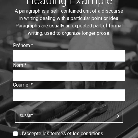
Heading Example
A paragraph is a self-contained unit of a discourse
in writing dealing with a particular point or idea.
Paragraphs are usually an expected part of formal
writing, used to organize longer prose.
Prénom
:
0
/ 280
Nom
:
0
/ 280
Courriel
:
0
/ 280
SUBMIT
T
J’accepte les termes et les conditions