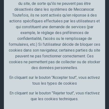
Secteurs professionnels
i
du site, de sorte qu'ils ne peuvent pas être
c
désactivés dans les systèmes de Meccanocar.
Secteur de l'automobile
a
Toutefois, ils ne sont activés qu'en réponse à des
Truck, transport et poids lourds
t
actions spécifiques effectuées par les utilisateurs et
Artisans et PME
i
qui constituent une demande de services (par
Industrie
o
exemple, le réglage des préférences de
n
Meccanocar France
confidentialité, l'accès ou le remplissage de
formulaires, etc.) Si l'utilisateur décide de bloquer ces
Qui sommes nous
cookies dans son navigateur, certaines parties du site
Carrières
peuvent ne pas fonctionner correctement. Ces
News
cookies ne permettent pas de collecter ou de stocker
Communication
des données personnelles.
Restez à jour
En cliquant sur le bouton "Accepter tout", vous activez
tous les types de cookies
Suivez-nous sur
En cliquant sur le bouton "Rejeter tout", vous n'activez
que les cookies techniques.