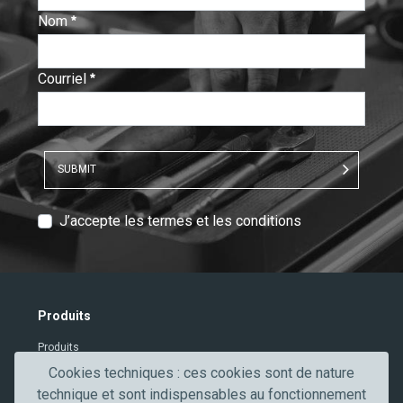
Nom
:
0
/ 280
Courriel
:
0
/ 280
SUBMIT
T
J’accepte les termes et les conditions
e
x
t
V
Produits
e
Produits
r
i
Contacts
Cookies techniques : ces cookies sont de nature
f
technique et sont indispensables au fonctionnement