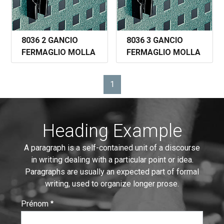
8036 2 GANCIO
8036 3 GANCIO
FERMAGLIO MOLLA
FERMAGLIO MOLLA
1
Page
Heading Example
A paragraph is a self-contained unit of a discourse
in writing dealing with a particular point or idea.
Paragraphs are usually an expected part of formal
writing, used to organize longer prose.
Prénom
:
0
/ 280