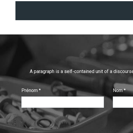
Code and Description
A paragraph is a self-contained unit of a discourse
Prénom
Nom
:
:
0
/ 280
0
/ 280
T
e
x