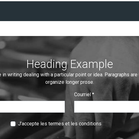
Heading Example
 in writing dealing with a particular point or idea. Paragraphs are
organize longer prose.
Courriel
:
0
/ 280
J’accepte les termes et les conditions