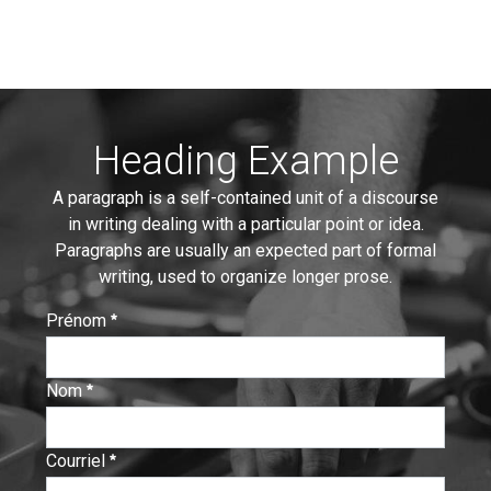
Heading Example
A paragraph is a self-contained unit of a discourse
in writing dealing with a particular point or idea.
Paragraphs are usually an expected part of formal
writing, used to organize longer prose.
Prénom
:
0
/ 280
Nom
:
0
/ 280
Courriel
:
0
/ 280