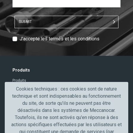
SUBMIT
T
J’accepte les termes et les conditions
e
x
t
V
Produits
e
Produits
r
i
Cookies techniques : ces cookies sont de nature
Contacts
f
technique et sont indispensables au fonctionnement
Secteurs professionnels
i
du site, de sorte qu'ils ne peuvent pas être
c
désactivés dans les systèmes de Meccanocar.
Secteur de l'automobile
a
Toutefois, ils ne sont activés qu'en réponse à des
Truck, transport et poids lourds
t
actions spécifiques effectuées par les utilisateurs et
Artisans et PME
i
qui constituent une demande de services (par