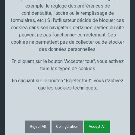
Industrie
o
exemple, le réglage des préférences de
n
confidentialité, l'accès ou le remplissage de
Meccanocar France
formulaires, etc.) Si l'utilisateur décide de bloquer ces
Qui sommes nous
cookies dans son navigateur, certaines parties du site
Carrières
peuvent ne pas fonctionner correctement. Ces
News
cookies ne permettent pas de collecter ou de stocker
Communication
des données personnelles.
Restez à jour
En cliquant sur le bouton "Accepter tout", vous activez
tous les types de cookies
Suivez-nous sur
En cliquant sur le bouton "Rejeter tout", vous n'activez
que les cookies techniques.
Exa© Meccanocar 2025 Tous droits réservésmple Text
Confidentialité
Notes légales
Cookie
Reject All
Configuration
Accept All