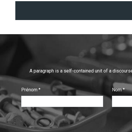
Code and Description
A paragraph is a self-contained unit of a discourse
Prénom
Nom
:
:
0
/ 280
0
/ 280
T
e
x