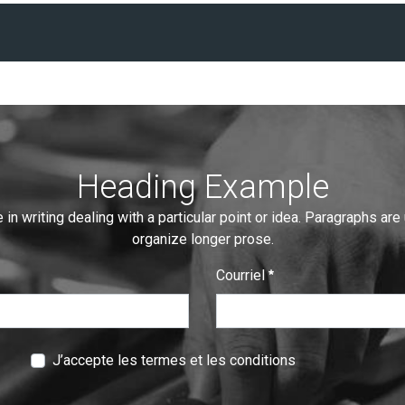
Heading Example
 in writing dealing with a particular point or idea. Paragraphs are
organize longer prose.
Courriel
:
0
/ 280
J’accepte les termes et les conditions