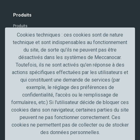
t
V
Produits
e
Produits
r
i
Cookies techniques : ces cookies sont de nature
Contacts
f
technique et sont indispensables au fonctionnement
Secteurs professionnels
i
du site, de sorte qu'ils ne peuvent pas être
c
désactivés dans les systèmes de Meccanocar.
Secteur de l'automobile
a
Toutefois, ils ne sont activés qu'en réponse à des
Truck, transport et poids lourds
t
actions spécifiques effectuées par les utilisateurs et
Artisans et PME
i
qui constituent une demande de services (par
Industrie
o
exemple, le réglage des préférences de
n
confidentialité, l'accès ou le remplissage de
Meccanocar France
formulaires, etc.) Si l'utilisateur décide de bloquer ces
Qui sommes nous
cookies dans son navigateur, certaines parties du site
Carrières
peuvent ne pas fonctionner correctement. Ces
News
cookies ne permettent pas de collecter ou de stocker
Communication
des données personnelles.