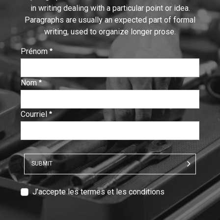
in writing dealing with a particular point or idea.
Paragraphs are usually an expected part of formal
writing, used to organize longer prose.
Prénom
:
0
/ 280
Nom
:
0
/ 280
Courriel
:
0
/ 280
SUBMIT
T
J’accepte les termes et les conditions
e
x