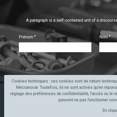
A paragraph is a self-contained unit of a discourse
Prénom
Nom
:
:
0
/ 280
0
/ 280
T
e
x
t
Cookies techniques : ces cookies sont de nature techniqu
V
Meccanocar. Toutefois, ils ne sont activés qu'en répons
e
réglage des préférences de confidentialité, l'accès ou le r
Produits
Secteurs 
r
peuvent ne pas fonctionner cor
i
Produits
Secteur de l
En cliqu
f
Contacts
Truck, trans