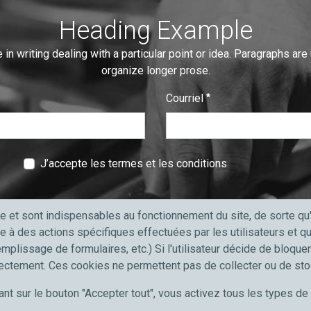
Heading Example
 in writing dealing with a particular point or idea. Paragraphs are
organize longer prose.
Courriel
:
0
/ 280
J’accepte les termes et les conditions
e et sont indispensables au fonctionnement du site, de sorte q
e à des actions spécifiques effectuées par les utilisateurs et 
emplissage de formulaires, etc.) Si l'utilisateur décide de bloque
professionnels
Meccanocar France
rectement. Ces cookies ne permettent pas de collecter ou de st
'automobile
Qui sommes nous
ant sur le bouton "Accepter tout", vous activez tous les types d
port et poids lourds
Carrières