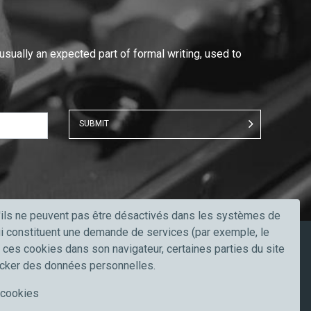
 usually an expected part of formal writing, used to
SUBMIT
u'ils ne peuvent pas être désactivés dans les systèmes de
qui constituent une demande de services (par exemple, le
r ces cookies dans son navigateur, certaines parties du site
Restez à jour
ocker des données personnelles.
Suivez-nous sur
e cookies