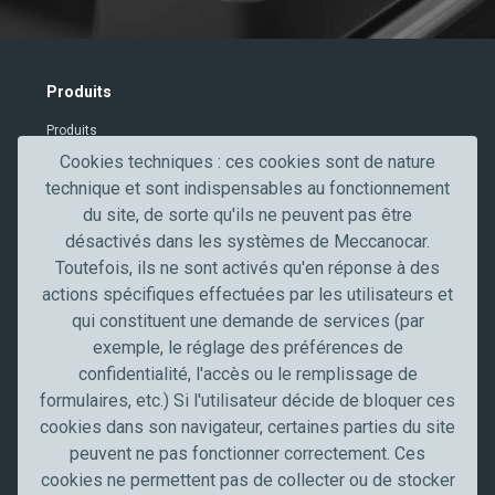
e
x
t
V
Produits
e
Produits
r
i
Cookies techniques : ces cookies sont de nature
Contacts
f
technique et sont indispensables au fonctionnement
Secteurs professionnels
i
du site, de sorte qu'ils ne peuvent pas être
c
désactivés dans les systèmes de Meccanocar.
Secteur de l'automobile
a
Toutefois, ils ne sont activés qu'en réponse à des
Truck, transport et poids lourds
t
actions spécifiques effectuées par les utilisateurs et
Artisans et PME
i
qui constituent une demande de services (par
Industrie
o
exemple, le réglage des préférences de
n
confidentialité, l'accès ou le remplissage de
Meccanocar France
formulaires, etc.) Si l'utilisateur décide de bloquer ces
Qui sommes nous
cookies dans son navigateur, certaines parties du site
Carrières
peuvent ne pas fonctionner correctement. Ces
News
cookies ne permettent pas de collecter ou de stocker