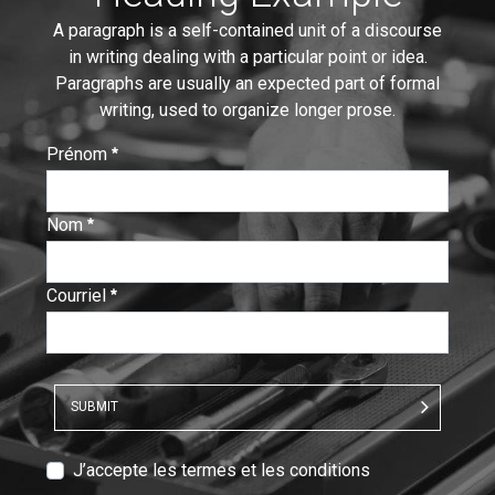
A paragraph is a self-contained unit of a discourse
in writing dealing with a particular point or idea.
Paragraphs are usually an expected part of formal
writing, used to organize longer prose.
Prénom
:
0
/ 280
Nom
:
0
/ 280
Courriel
:
0
/ 280
SUBMIT
T
J’accepte les termes et les conditions