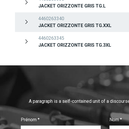
JACKET ORIZZONTE GRIS TG.L
4460263340
JACKET ORIZZONTE GRIS TG.XXL
4460263345
JACKET ORIZZONTE GRIS TG.3XL
A paragraph is a self-contained unit of a discourse
Prénom
Nom
:
:
0
/ 280
0
/ 280