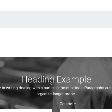
Heading Example
 in writing dealing with a particular point or idea. Paragraphs are
organize longer prose.
Courriel
:
0
/ 280