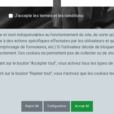
J’accepte les termes et les conditions
e et sont indispensables au fonctionnement du site, de sorte q
e à des actions spécifiques effectuées par les utilisateurs et 
emplissage de formulaires, etc.) Si l'utilisateur décide de bloque
professionnels
Meccanocar France
rectement. Ces cookies ne permettent pas de collecter ou de st
'automobile
Qui sommes nous
ant sur le bouton "Accepter tout", vous activez tous les types d
port et poids lourds
Carrières
 PME
News
nt sur le bouton "Rejeter tout", vous n'activez que les cookies t
Communication
Reject All
Configuration
Accept All