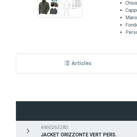
Chius
Cappu
Manic
Fond
Perso
Articles
Code and Description
4460263280
JACKET ORIZZONTE VERT PERS.