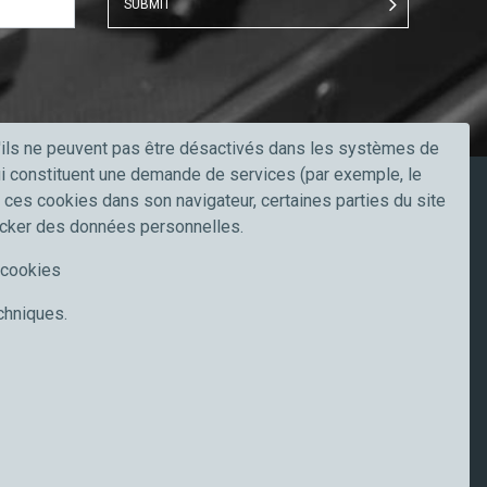
SUBMIT
u'ils ne peuvent pas être désactivés dans les systèmes de
qui constituent une demande de services (par exemple, le
r ces cookies dans son navigateur, certaines parties du site
Restez à jour
ocker des données personnelles.
Suivez-nous sur
e cookies
echniques.
Confidentialité
Notes légales
Cookie