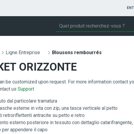
ENT
Ligne Entreprise
Blousons rembourrés
KET ORIZZONTE
can be customized upon request. For more information contact yo
ontact us
Support
to dal particolare tramatura
asche esterne in vita con zip, una tasca verticale al petto
i retroriflettenti antracite su petto e retro
nto esterno posteriore in tessuto con dettaglio catarifrangente, 
 per appendere il capo