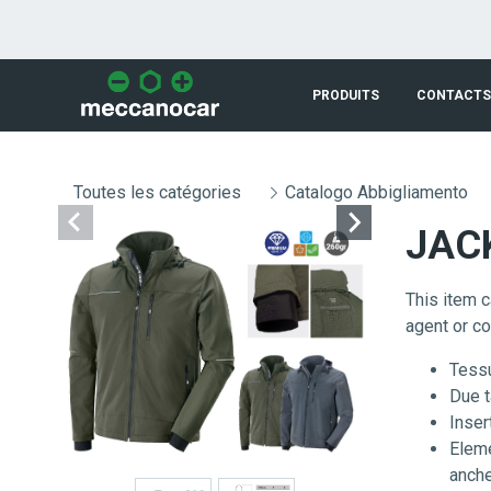
Saut au contenu principal
PRODUITS
CONTACTS
Toutes les catégories
Catalogo Abbigliamento
JAC
This item 
agent or c
Tessu
Due t
Insert
Eleme
anche