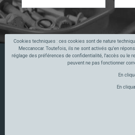
T
e
x
t
Cookies techniques : ces cookies sont de nature techniqu
V
Meccanocar. Toutefois, ils ne sont activés qu'en répons
e
réglage des préférences de confidentialité, l'accès ou le r
Produits
Secteurs 
r
peuvent ne pas fonctionner cor
i
Produits
Secteur de l
En cliqu
f
Contacts
Truck, trans
i
Artisans et
En cliqua
c
Industrie
a
t
i
o
Exa© Meccanocar 2025 Tous droits réservésmple Text
n