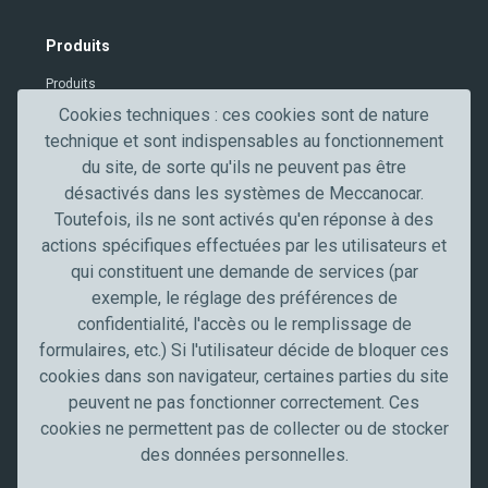
t
V
Produits
e
Produits
r
i
Cookies techniques : ces cookies sont de nature
Contacts
f
technique et sont indispensables au fonctionnement
Secteurs professionnels
i
du site, de sorte qu'ils ne peuvent pas être
c
désactivés dans les systèmes de Meccanocar.
Secteur de l'automobile
a
Toutefois, ils ne sont activés qu'en réponse à des
Truck, transport et poids lourds
t
actions spécifiques effectuées par les utilisateurs et
Artisans et PME
i
qui constituent une demande de services (par
Industrie
o
exemple, le réglage des préférences de
n
confidentialité, l'accès ou le remplissage de
Meccanocar France
formulaires, etc.) Si l'utilisateur décide de bloquer ces
Qui sommes nous
cookies dans son navigateur, certaines parties du site
Carrières
peuvent ne pas fonctionner correctement. Ces
News
cookies ne permettent pas de collecter ou de stocker
Communication
des données personnelles.