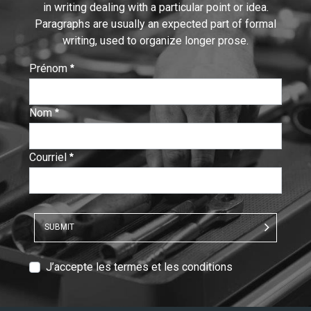
in writing dealing with a particular point or idea.
Paragraphs are usually an expected part of formal
writing, used to organize longer prose.
Prénom
:
0
/ 280
Nom
:
0
/ 280
Courriel
:
0
/ 280
SUBMIT
T
J’accepte les termes et les conditions
e
x