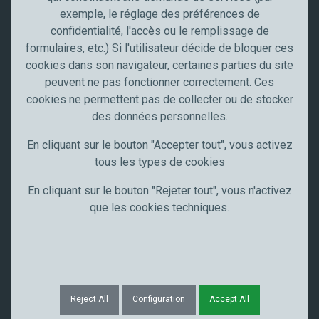
Industrie
o
exemple, le réglage des préférences de
n
confidentialité, l'accès ou le remplissage de
Meccanocar France
formulaires, etc.) Si l'utilisateur décide de bloquer ces
Qui sommes nous
cookies dans son navigateur, certaines parties du site
Carrières
peuvent ne pas fonctionner correctement. Ces
News
cookies ne permettent pas de collecter ou de stocker
Communication
des données personnelles.
Restez à jour
En cliquant sur le bouton "Accepter tout", vous activez
tous les types de cookies
Suivez-nous sur
En cliquant sur le bouton "Rejeter tout", vous n'activez
que les cookies techniques.
Exa© Meccanocar 2025 Tous droits réservésmple Text
Confidentialité
Notes légales
Cookie
Reject All
Configuration
Accept All