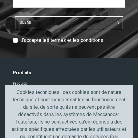
SUBMIT
T
J’accepte les termes et les conditions
e
x
t
V
Produits
e
Produits
r
i
Cookies techniques : ces cookies sont de nature
Contacts
f
technique et sont indispensables au fonctionnement
Secteurs professionnels
i
du site, de sorte qu'ils ne peuvent pas être
c
désactivés dans les systèmes de Meccanocar.
Secteur de l'automobile
a
Toutefois, ils ne sont activés qu'en réponse à des
Truck, transport et poids lourds
t
actions spécifiques effectuées par les utilisateurs et
Artisans et PME
i
qui constituent une demande de services (par