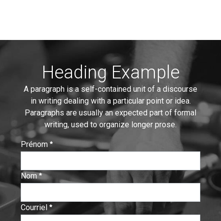
Heading Example
A paragraph is a self-contained unit of a discourse
in writing dealing with a particular point or idea.
Paragraphs are usually an expected part of formal
writing, used to organize longer prose.
Prénom
:
0
/ 280
Nom
:
0
/ 280
Courriel
:
0
/ 280