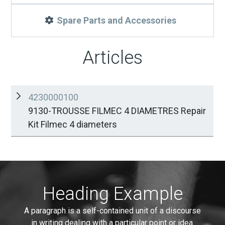
Spare Parts and Accessories
Articles
4230000100
9130-TROUSSE FILMEC 4 DIAMETRES Repair
Kit Filmec 4 diameters
Heading Example
A paragraph is a self-contained unit of a discourse
in writing dealing with a particular point or idea.