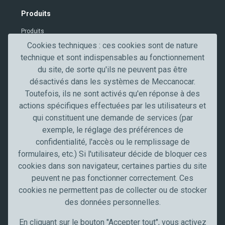
V
Produits
e
Produits
r
i
Contacts
Cookies techniques : ces cookies sont de nature
f
technique et sont indispensables au fonctionnement
Secteurs professionnels
i
du site, de sorte qu'ils ne peuvent pas être
c
désactivés dans les systèmes de Meccanocar.
Secteur de l'automobile
a
Toutefois, ils ne sont activés qu'en réponse à des
Truck, transport et poids lourds
t
actions spécifiques effectuées par les utilisateurs et
Artisans et PME
i
qui constituent une demande de services (par
Industrie
o
exemple, le réglage des préférences de
n
Meccanocar France
confidentialité, l'accès ou le remplissage de
formulaires, etc.) Si l'utilisateur décide de bloquer ces
Qui sommes nous
cookies dans son navigateur, certaines parties du site
Carrières
peuvent ne pas fonctionner correctement. Ces
News
cookies ne permettent pas de collecter ou de stocker
Communication
des données personnelles.
Restez à jour
En cliquant sur le bouton "Accepter tout", vous activez