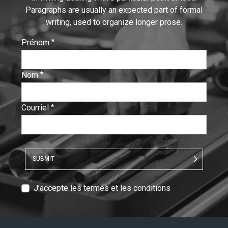
Paragraphs are usually an expected part of formal
writing, used to organize longer prose.
Prénom
:
0
/ 280
Nom
:
0
/ 280
Courriel
:
0
/ 280
SUBMIT
T
J’accepte les termes et les conditions
e
x
t